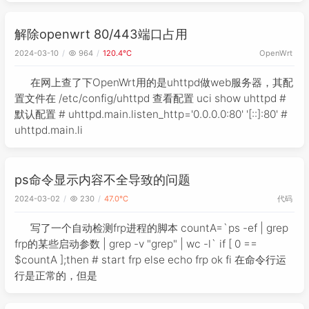
但是发现无论修改哪一个都解决
解除openwrt 80/443端口占用
2024-03-10
964
120.4℃
OpenWrt
在网上查了下OpenWrt用的是uhttpd做web服务器，其配
置文件在 /etc/config/uhttpd 查看配置 uci show uhttpd #
默认配置 # uhttpd.main.listen_http='0.0.0.0:80' '[::]:80' #
uhttpd.main.li
ps命令显示内容不全导致的问题
代码
2024-03-02
230
47.0℃
写了一个自动检测frp进程的脚本 countA=`ps -ef | grep
frp的某些启动参数 | grep -v "grep" | wc -l` if [ 0 ==
$countA ];then # start frp else echo frp ok fi 在命令行运
行是正常的，但是