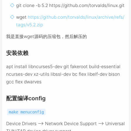
git clone -b 5.2 https://github.com/torvalds/linux.git
wget
https://github.com/torvalds/linux/archive/refs/
tags/v5.2.zip
我是直接wget源码的压缩包，然后解压的
安装依赖
apt install libncurses5-dev git fakeroot build-essential
ncurses-dev xz-utils libssl-dev bc flex libelf-dev bison
gcc flex dwarves
配置编译config
make menuconfig
Device Drivers --> Network Device Support --> Universal