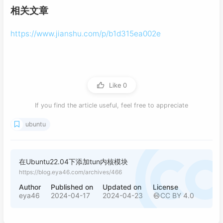
相关文章
https://www.jianshu.com/p/b1d315ea002e
Like
0
If you find the article useful, feel free to appreciate
ubuntu
在Ubuntu22.04下添加tun内核模块
https://blog.eya46.com/archives/466
Author
Published on
Updated on
License
eya46
2024-04-17
2024-04-23
CC BY 4.0