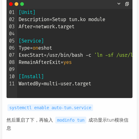
01
[Unit]
02
Description
03
After
=network.target

04
05
[Service]
06
Type
=
on
07
ExecStart
=/usr/bin/bash -c 
'ln -sf /usr/lib
08
RemainAfterExit
=
yes
09
10
[Install]
11
WantedBy
systemctl enable auto-tun.service
然后重启了下，再输入
成功显示tun模块信
modinfo tun
息