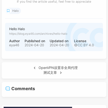
If you find the article useful, feel free to appreciate
Halo
Hello Halo
https://blog.eya46.com/archives/hello-halo
Author
Published on
Updated on
License
eya46
2024-04-20
2024-04-20
CC BY 4.0
OpenVPN设置非全局代理
测试文章
Comments